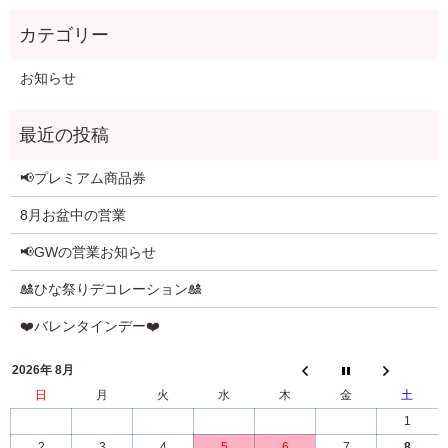
お知らせ
📢プレミアム商品券
8月お盆中の営業
📢GWの営業お知らせ
🎎ひな祭りデコレーション🎎
❤️バレンタインデー❤️
2026年 8月
日
月
火
水
木
金
土
1
2
3
4
5
6
7
8