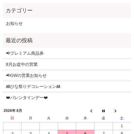
お知らせ
📢プレミアム商品券
8月お盆中の営業
📢GWの営業お知らせ
🎎ひな祭りデコレーション🎎
❤️バレンタインデー❤️
2026年 8月
日
月
火
水
木
金
土
1
2
3
4
5
6
7
8