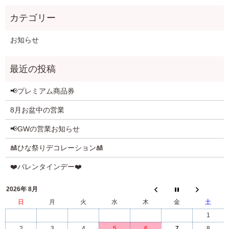
お知らせ
📢プレミアム商品券
8月お盆中の営業
📢GWの営業お知らせ
🎎ひな祭りデコレーション🎎
❤️バレンタインデー❤️
2026年 8月
日
月
火
水
木
金
土
1
2
3
4
5
6
7
8