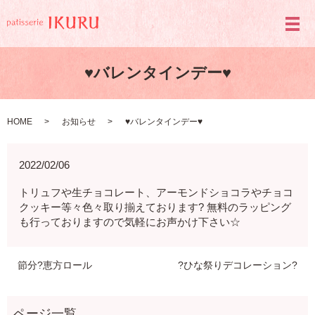
メ
♥️バレンタインデー♥️
HOME
お知らせ
♥️バレンタインデー♥️
2022/02/06
トリュフや生チョコレート、アーモンドショコラやチョコ
クッキー等々色々取り揃えております? 無料のラッピング
も行っておりますので気軽にお声かけ下さい☆
節分?恵方ロール
?ひな祭りデコレーション?