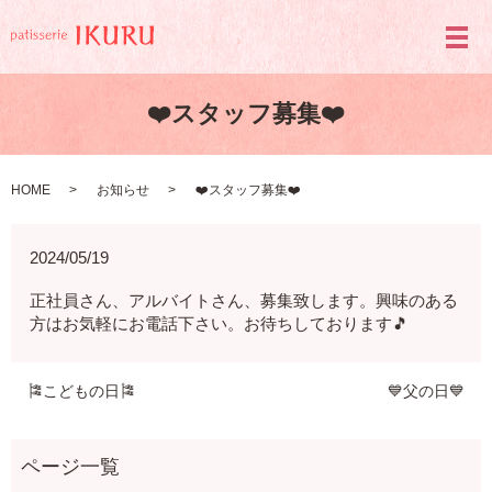
メ
❤️スタッフ募集❤️
HOME
お知らせ
❤️スタッフ募集❤️
2024/05/19
正社員さん、アルバイトさん、募集致します。興味のある
方はお気軽にお電話下さい。お待ちしております🎵
🎏こどもの日🎏
💙父の日💙