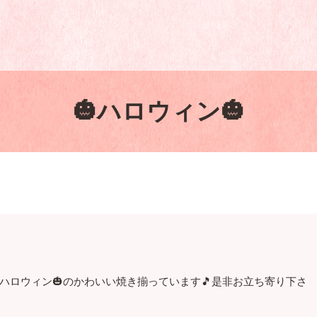
🎃ハロウィン🎃
す‼️ハロウィン🎃のかわいい焼き揃っています🎵是非お立ち寄り下さ