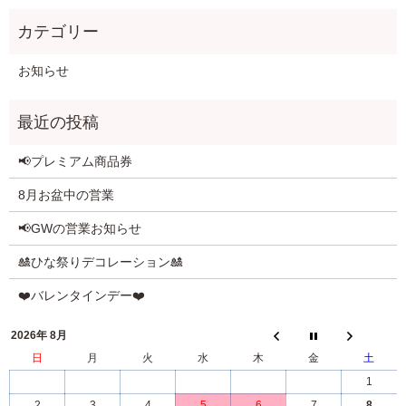
お知らせ
📢プレミアム商品券
8月お盆中の営業
📢GWの営業お知らせ
🎎ひな祭りデコレーション🎎
❤️バレンタインデー❤️
2026年 8月
日
月
火
水
木
金
土
1
2
3
4
5
6
7
8