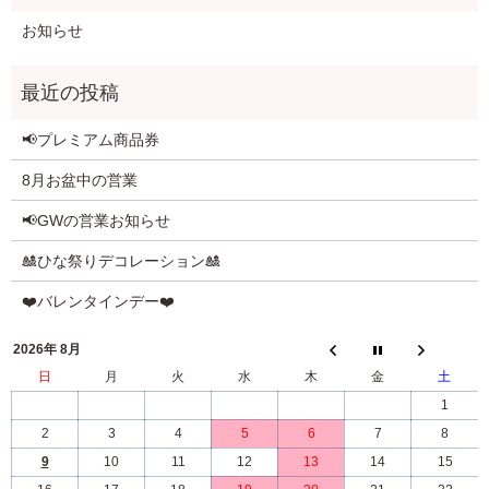
お知らせ
📢プレミアム商品券
8月お盆中の営業
📢GWの営業お知らせ
🎎ひな祭りデコレーション🎎
❤️バレンタインデー❤️
2026年 8月
日
月
火
水
木
金
土
1
2
3
4
5
6
7
8
9
10
11
12
13
14
15