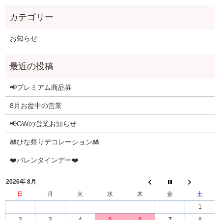
お知らせ
📢プレミアム商品券
8月お盆中の営業
📢GWの営業お知らせ
🎎ひな祭りデコレーション🎎
❤️バレンタインデー❤️
2026年 8月
日
月
火
水
木
金
土
1
2
3
4
5
6
7
8