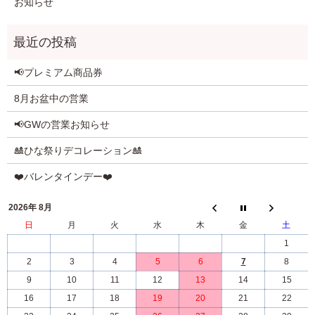
お知らせ
📢プレミアム商品券
8月お盆中の営業
📢GWの営業お知らせ
🎎ひな祭りデコレーション🎎
❤️バレンタインデー❤️
2026年 8月
日
月
火
水
木
金
土
1
2
3
4
5
6
7
8
9
10
11
12
13
14
15
16
17
18
19
20
21
22