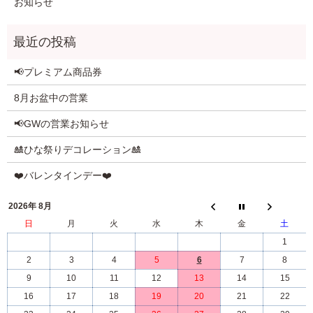
お知らせ
📢プレミアム商品券
8月お盆中の営業
📢GWの営業お知らせ
🎎ひな祭りデコレーション🎎
❤️バレンタインデー❤️
2026年 8月
日
月
火
水
木
金
土
1
2
3
4
5
6
7
8
9
10
11
12
13
14
15
16
17
18
19
20
21
22