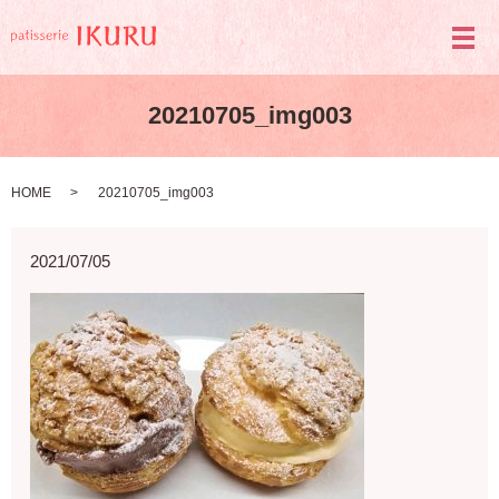
メ
20210705_img003
HOME
20210705_img003
2021/07/05