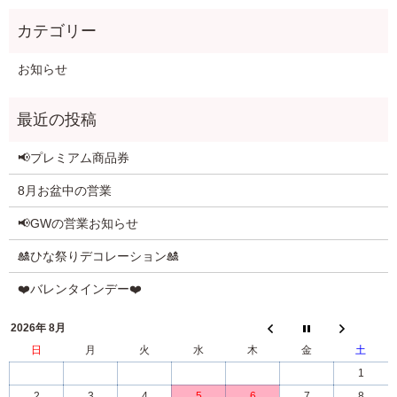
お知らせ
📢プレミアム商品券
8月お盆中の営業
📢GWの営業お知らせ
🎎ひな祭りデコレーション🎎
❤️バレンタインデー❤️
2026年 8月
日
月
火
水
木
金
土
1
2
3
4
5
6
7
8