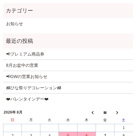
お知らせ
📢プレミアム商品券
8月お盆中の営業
📢GWの営業お知らせ
🎎ひな祭りデコレーション🎎
❤️バレンタインデー❤️
2026年 8月
日
月
火
水
木
金
土
1
2
3
4
5
6
7
8