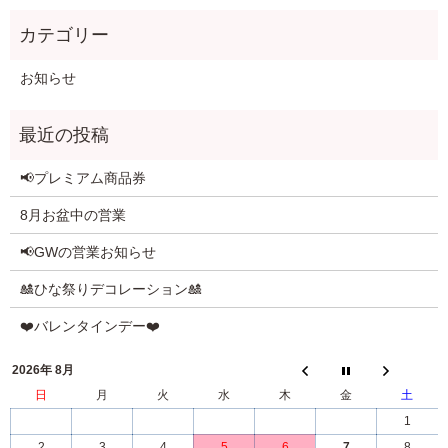
お知らせ
📢プレミアム商品券
8月お盆中の営業
📢GWの営業お知らせ
🎎ひな祭りデコレーション🎎
❤️バレンタインデー❤️
2026年 8月
日
月
火
水
木
金
土
1
2
3
4
5
6
7
8