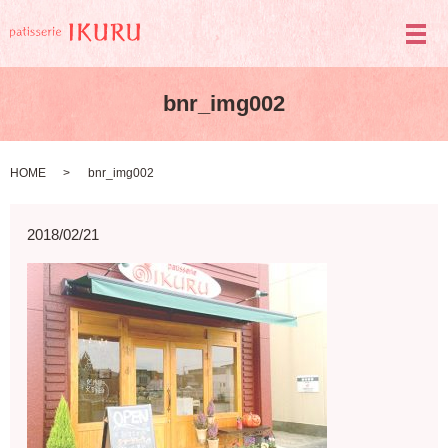
メ
bnr_img002
HOME
bnr_img002
2018/02/21