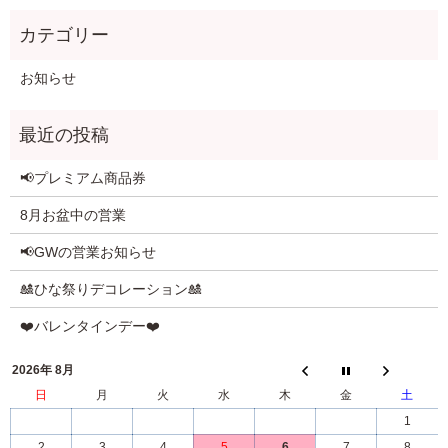
お知らせ
📢プレミアム商品券
8月お盆中の営業
📢GWの営業お知らせ
🎎ひな祭りデコレーション🎎
❤️バレンタインデー❤️
2026年 8月
日
月
火
水
木
金
土
1
2
3
4
5
6
7
8