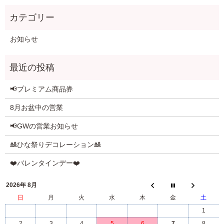
お知らせ
📢プレミアム商品券
8月お盆中の営業
📢GWの営業お知らせ
🎎ひな祭りデコレーション🎎
❤️バレンタインデー❤️
2026年 8月
日
月
火
水
木
金
土
1
2
3
4
5
6
7
8