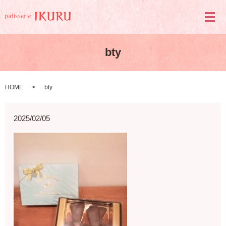
メ
bty
HOME
bty
2025/02/05