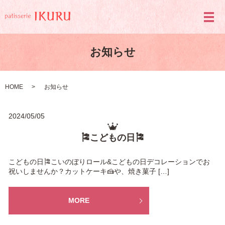
メ
お知らせ
HOME
お知らせ
2024/05/05
🎏こどもの日🎏
こどもの日🎏こいのぼりロール&こどもの日デコレーションでお
祝いしませんか？カットケーキ🍰や、焼き菓子 […]
MORE