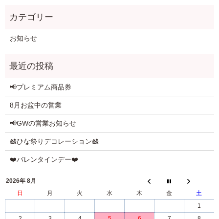
お知らせ
📢プレミアム商品券
8月お盆中の営業
📢GWの営業お知らせ
🎎ひな祭りデコレーション🎎
❤️バレンタインデー❤️
2026年 8月
日
月
火
水
木
金
土
1
2
3
4
5
6
7
8