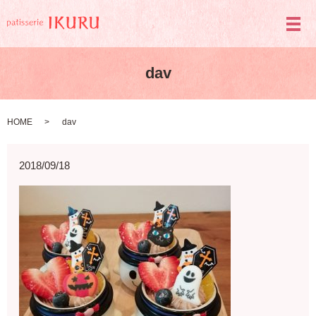
メ
dav
HOME
dav
2018/09/18