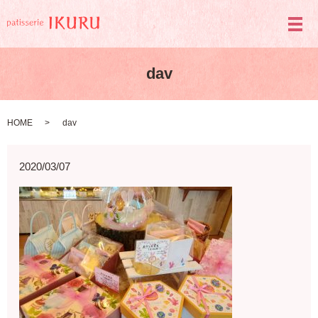
メ
dav
HOME
dav
2020/03/07