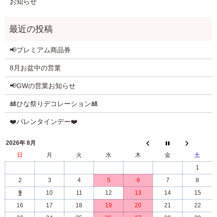
お知らせ
📢プレミアム商品券
8月お盆中の営業
📢GWの営業お知らせ
🎎ひな祭りデコレーション🎎
❤️バレンタインデー❤️
2026年 8月
日
月
火
水
木
金
土
1
2
3
4
5
6
7
8
9
10
11
12
13
14
15
16
17
18
19
20
21
22