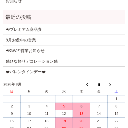
お知らせ
📢プレミアム商品券
8月お盆中の営業
📢GWの営業お知らせ
🎎ひな祭りデコレーション🎎
❤️バレンタインデー❤️
2026年 8月
日
月
火
水
木
金
土
1
2
3
4
5
6
7
8
9
10
11
12
13
14
15
16
17
18
19
20
21
22