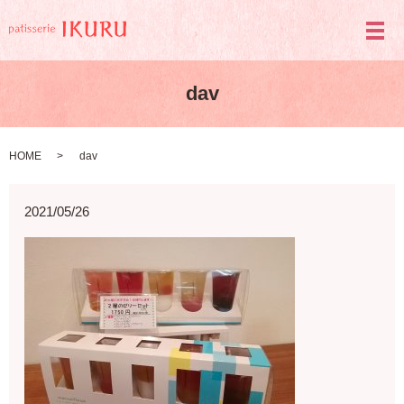
メ
dav
HOME
dav
2021/05/26