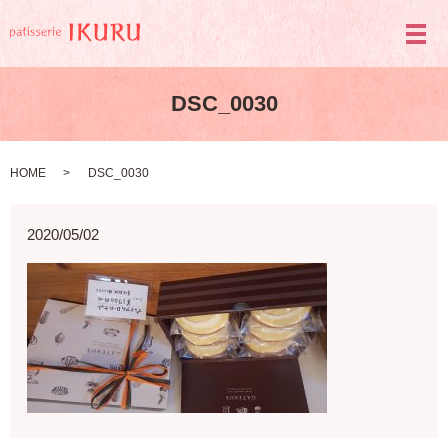
メ
DSC_0030
HOME
DSC_0030
2020/05/02