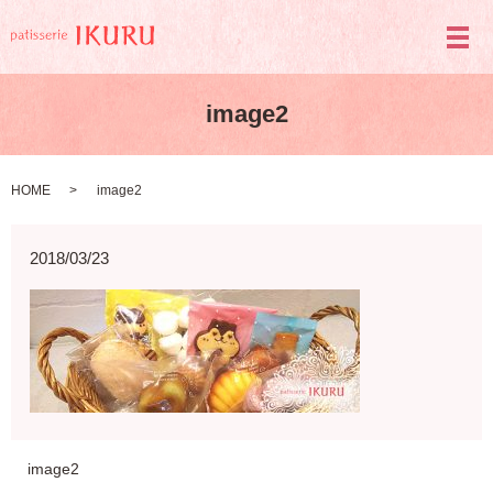
メ
image2
HOME
image2
2018/03/23
image2