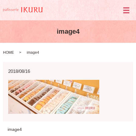
メ
image4
HOME
image4
2018/08/16
image4