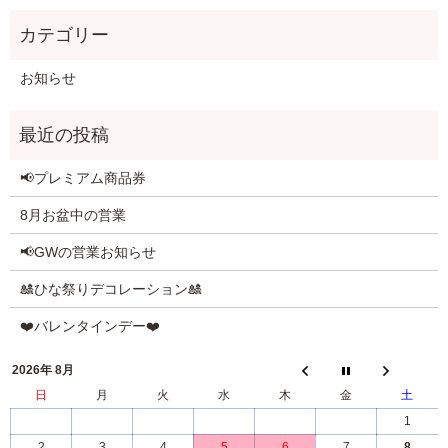
お知らせ
📢プレミアム商品券
8月お盆中の営業
📢GWの営業お知らせ
🎎ひな祭りデコレーション🎎
❤️バレンタインデー❤️
2026年 8月
日
月
火
水
木
金
土
1
2
3
4
5
6
7
8