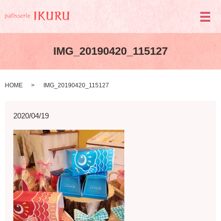
メ
IMG_20190420_115127
HOME
IMG_20190420_115127
2020/04/19