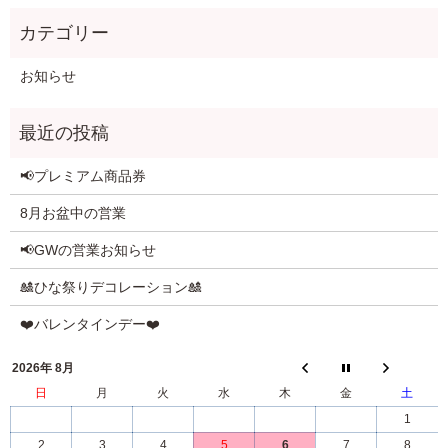
お知らせ
📢プレミアム商品券
8月お盆中の営業
📢GWの営業お知らせ
🎎ひな祭りデコレーション🎎
❤️バレンタインデー❤️
2026年 8月
日
月
火
水
木
金
土
1
2
3
4
5
6
7
8