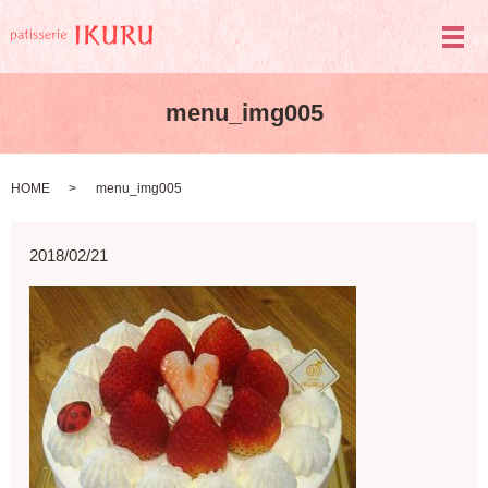
メ
menu_img005
HOME
menu_img005
2018/02/21