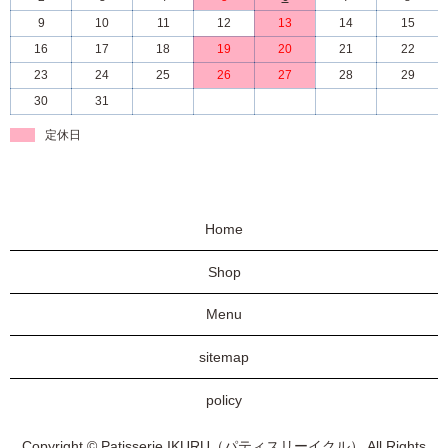
9
10
11
12
13
14
15
16
17
18
19
20
21
22
23
24
25
26
27
28
29
30
31
定休日
Home
Shop
Menu
sitemap
policy
Copyright © Patisserie IKURU（パティスリーイクル） All Rights