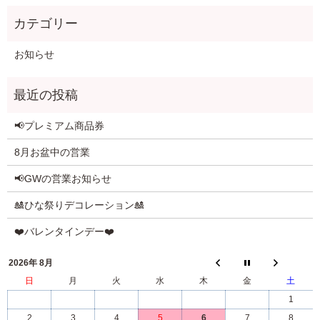
お知らせ
📢プレミアム商品券
8月お盆中の営業
📢GWの営業お知らせ
🎎ひな祭りデコレーション🎎
❤️バレンタインデー❤️
2026年 8月
日
月
火
水
木
金
土
1
2
3
4
5
6
7
8