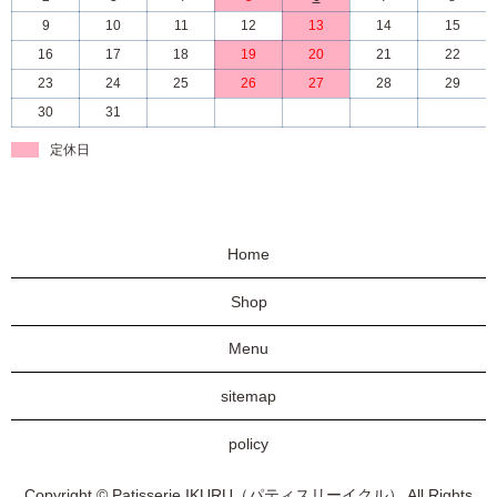
9
10
11
12
13
14
15
16
17
18
19
20
21
22
23
24
25
26
27
28
29
30
31
定休日
Home
Shop
Menu
sitemap
policy
Copyright © Patisserie IKURU（パティスリーイクル） All Rights