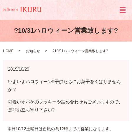
メ
?10/31ハロウィーン営業致します?
HOME
お知らせ
?10/31ハロウィーン営業致します?
2019/10/29
いよいよハロウィーン‼️子供たちにお菓子をくばりません
か？
可愛いオバケのクッキーや詰め合わせもございますので、
是非お立ち寄り下さい?
本日10/12土曜日は台風の為12時までの営業になります。