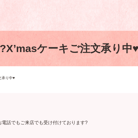
?X’masケーキご注文承り中♥
文承り中♥️
。お電話でもご来店でも受け付けております?