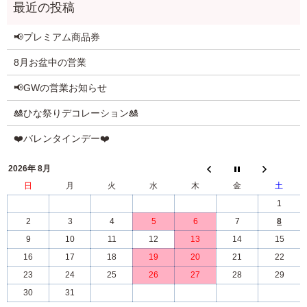
📢プレミアム商品券
8月お盆中の営業
📢GWの営業お知らせ
🎎ひな祭りデコレーション🎎
❤️バレンタインデー❤️
2026年 8月
日
月
火
水
木
金
土
1
2
3
4
5
6
7
8
9
10
11
12
13
14
15
16
17
18
19
20
21
22
23
24
25
26
27
28
29
30
31