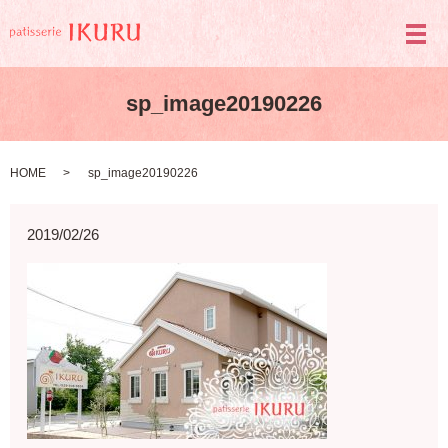
メ
sp_image20190226
HOME
sp_image20190226
2019/02/26